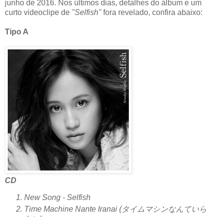
junho de 2016. Nos últimos dias, detalhes do álbum e um
curto videoclipe de
"Selfish"
fora revelado, confira abaixo:
Tipo A
CD
New Song - Selfish
Time Machine Nante Iranai (タイムマシンなんていら