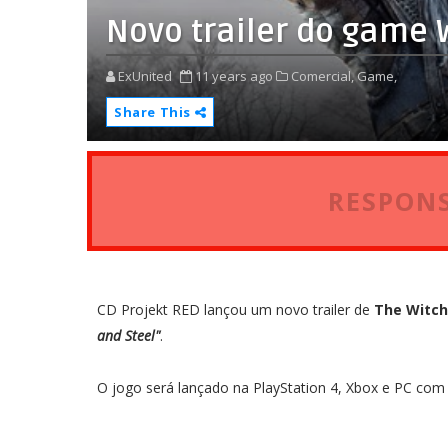
Novo trailer do game 
ExUnited
11 years ago
Comercial,
Game,
Share This
RESPONS
CD Projekt RED lançou um novo trailer de
The Witch
and Steel"
.
O jogo será lançado na PlayStation 4, Xbox e PC co