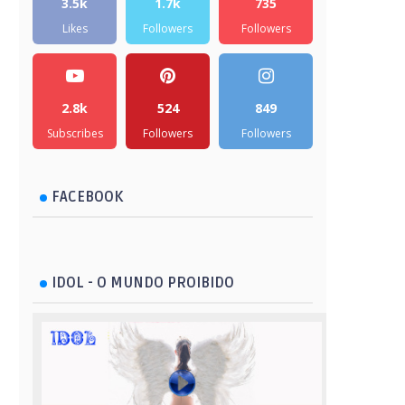
3.5k
1.7k
735
Likes
Followers
Followers
2.8k
524
849
Subscribes
Followers
Followers
FACEBOOK
IDOL - O MUNDO PROIBIDO