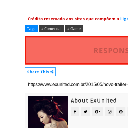
Crédito reservado aos sites que compõem a
Lig
Tags
# Comercial
# Game
RESPONS
Share This
About ExUnited