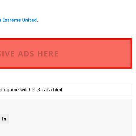
a Extreme United
.
IVE ADS HERE