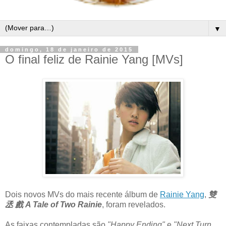
▼
domingo, 18 de janeiro de 2015
O final feliz de Rainie Yang [MVs]
Dois novos MVs do mais recente álbum de
Rainie Yang
,
雙
丞 戲 A Tale of Two Rainie
, foram revelados.
As faixas contempladas são
"Happy Ending"
e
"Next Turn,