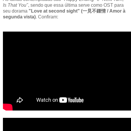
Is That You"
, sendo que essa última serve como OST para
seu dorama
"Love at second sight" (一見不鍾情 / Amor à
segunda vista)
. Confiram: