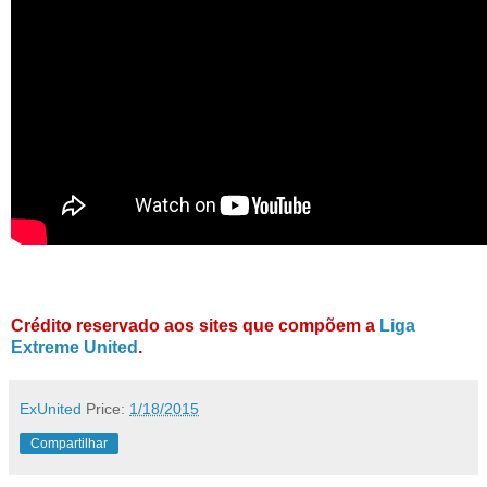
Crédito reservado aos sites que compõem a
Liga
Extreme United
.
ExUnited
Price:
1/18/2015
Compartilhar