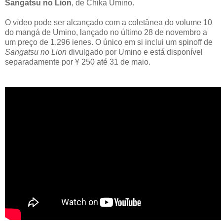
Sangatsu no Lion
, de Chika Umino.
O vídeo pode ser alcançado com a coletânea do volume 10
do mangá de Umino, lançado no último 28 de novembro a
um preço de 1.296 ienes. O único em si inclui um spinoff de
Sangatsu no Lion
divulgado por Umino e está disponível
separadamente por ¥ 250 até 31 de maio.