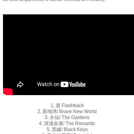
1. 迴 Flashback
2. 新地球/ Brave New World
3. 水仙/ The Gardens
4. 浪漫血液/ The Romantic
5. 黑鍵/ Black Keys