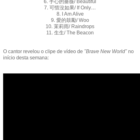
6. 手心的薔薇/ Beautiful
7. 可惜沒如果/ If Only…
8. I Am Alive
9. 愛的鼓勵/ Woo
10. 茉莉雨/ Raindrops
11. 生生/ The Beacon
O cantor revelou o clipe de vídeo de
"Brave New World"
no
início desta semana: