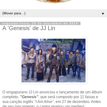
▼
segunda-feira, 15 de dezembro de 2014
A 'Genesis' de JJ Lin
O singapurano JJ Lin anunciou o lançamento de um álbum
completo,
"Genesis"
, que será composto por 11 faixas e
sua canção inglês
"I Am Alive"
, em 27 de dezembro. Antes
de seu lançamento, o cantor revelou um medley!