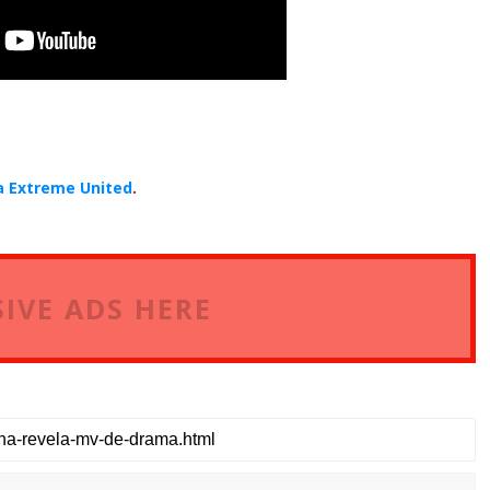
a Extreme United
.
IVE ADS HERE