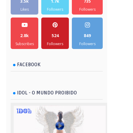
3.5k
1.7k
735
Likes
Followers
Followers
2.8k
524
849
Subscribes
Followers
Followers
FACEBOOK
IDOL - O MUNDO PROIBIDO