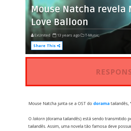
Mouse Natcha revela 
Love Balloon
ExUnited
13 years ago
T-Music,
Share This
RESPONS
Mouse Natcha junta-se a OST do
dorama
tailandês,
O
lakorn
(dorama tailandês) está sendo transmitido pe
tailandês. Assim, uma novela tão famosa deve possui