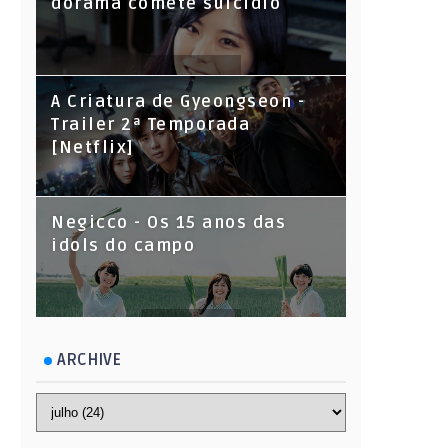
dorama comete suicídio
A Criatura de Gyeongseon -
Trailer 2ª Temporada
[Netflix]
Negicco - Os 15 anos das
idols do campo
ARCHIVE