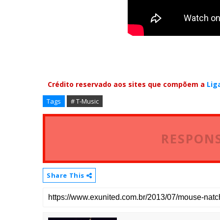
Crédito reservado aos sites que compõem a
Lig
Tags
# T-Music
RESPONS
Share This