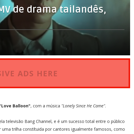
MV de drama tailandês,
IVE ADS HERE
"Love Balloon"
, com a música
"Lonely Since He Came"
.
la televisão Bang Channel, e é um sucesso total entre o público
r uma trilha constítuida por cantores igualmente famosos, como